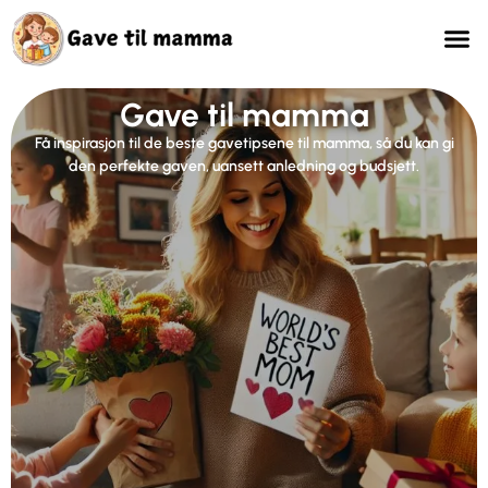
Gave til mamma
Få inspirasjon til de beste gavetipsene til mamma, så du kan gi
den perfekte gaven, uansett anledning og budsjett.