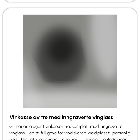
Vinkasse av tre med inngraverte vinglass
Gi mor en elegant vinkasse i tre, komplett med inngraverte
vinglass – en stilfull gave for vinelskeren. Med plass til personlig
tekst, blir dette en minneverdig gave til spesielle anledninger